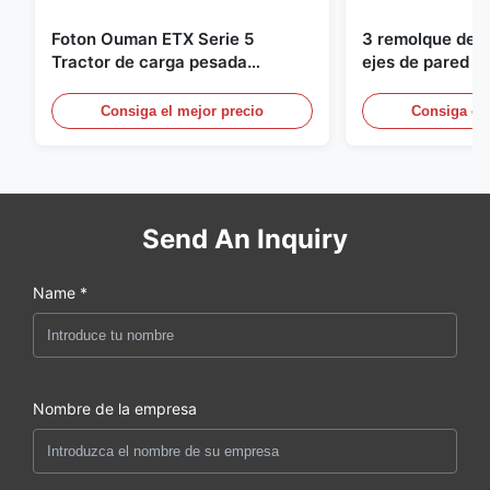
Foton Ouman ETX Serie 5
3 remolque de c
Tractor de carga pesada
ejes de pared la
remolque 310HP Unidad de
de semirremolq
tractor 4X2
a 60 toneladas
Consiga el mejor precio
Consiga el 
Send An Inquiry
Name *
Nombre de la empresa